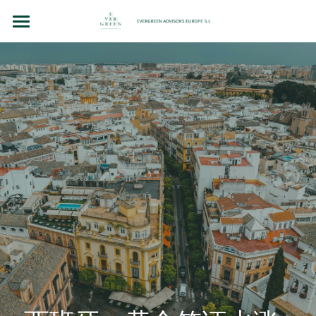
主页
团队故事
法律顾问（BCN LEX）
房地产投资
企业并购和投资
洞察（BLOG）
联系我们
Chinese
+34 610 154 700 （WhatsApp）
Chinese