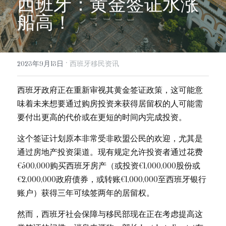
西班牙：黄金签证水涨
info@evergreen-eu.com
船高！
Español
·
2023年9月13日
西班牙移民资讯
西班牙政府正在重新审视其黄金签证政策，这可能意
味着未来想要通过购房投资来获得居留权的人可能需
要付出更高的代价或在更短的时间内完成投资。
这个签证计划原本非常受非欧盟公民的欢迎，尤其是
通过房地产投资渠道。现有规定允许投资者通过花费
€500,000购买西班牙房产（或投资€1,000,000股份或
€2,000,000政府债券，或转账€1,000,000至西班牙银行
账户）获得三年可续签两年的居留权。
然而，西班牙社会保障与移民部现在正在考虑提高这