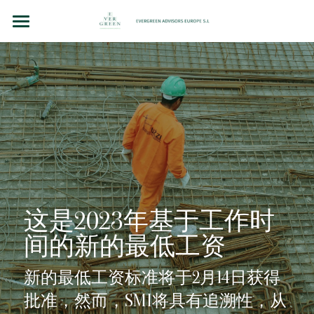
主页
团队故事
法律顾问（BCN LEX）
房地产投资
企业并购和投资
洞察（BLOG）
这是2023年基于工作时
间的新的最低工资
联系我们
新的最低工资标准将于2月14日获得
Chinese
批准，然而，SMI将具有追溯性，从
+34 610 154 700 （WhatsApp）
Chinese