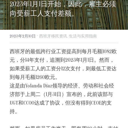
2023年1月1日开始，因此，雇主必须
info@evergreen-eu.com
Español
向受薪工人支付差额。
·
2023年2月10日
西班牙移民资讯,
生活与实用指南
西班牙的最低跨行业工资提高到每月毛额1082欧
元，分14年支付，追溯到2023年1月1日。然而，
如果受薪工人的工资分12次支付，则最低工资达
到每月毛额1260欧元。
这是由Yolanda Díaz领导的经济、劳动和社会经
济部于上周二（1月31日）宣布的，此前该部与
UGT和CCOO达成了协议，但没有得到CEOE的支
持。