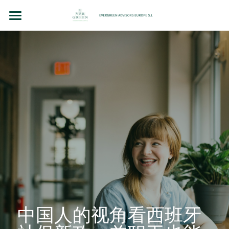
主页
团队故事
法律顾问（BCN LEX）
房地产投资
企业并购和投资
洞察（BLOG）
联系我们
Chinese
中国人的视角看西班牙
+34 610 154 700 （WhatsApp）
Chinese