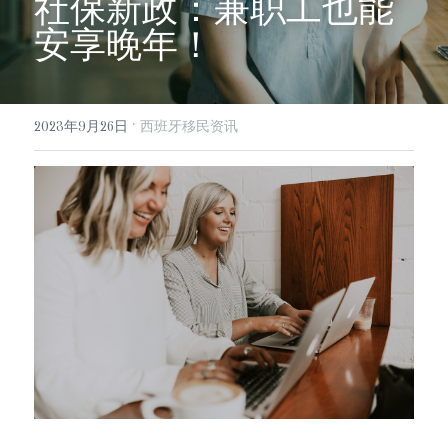
社保新政：兼职工也能
info@evergreen-eu.com
安享晚年！
Español
·
2023年9月26日
西班牙移民资讯