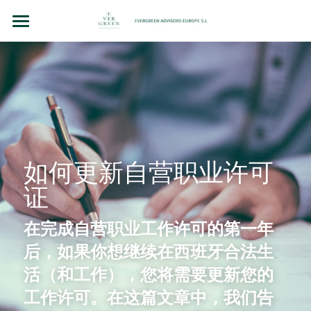
主页
团队故事
法律顾问（BCN LEX）
房地产投资
如何更新自营职业许可
企业并购和投资
证
洞察（BLOG）
在完成自营职业工作许可的第一年
联系我们
后，如果你想继续在西班牙合法生
活（和工作），您将需要更新您的
Chinese
工作许可。在这篇文章中，我们告
+34 610 154 700 （WhatsApp）
Chinese