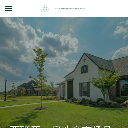
主页
团队故事
法律顾问（BCN LEX）
房地产投资
企业并购和投资
洞察（BLOG）
联系我们
Chinese
+34 610 154 700 （WhatsApp）
Chinese