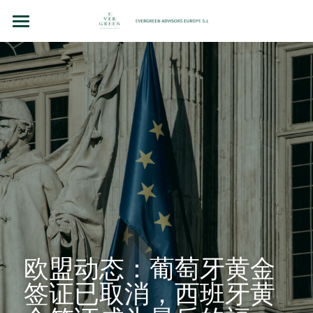
主页
团队故事
法律顾问（BCN LEX）
房地产投资
企业并购和投资
洞察（BLOG）
联系我们
欧盟动态：葡萄牙黄金
Chinese
签证已取消，西班牙黄
+34 610 154 700 （WhatsApp）
Chinese