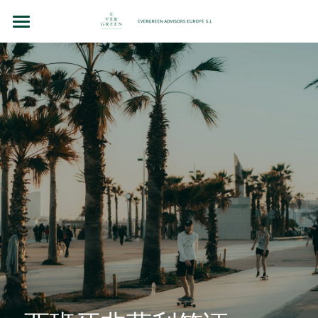
主页
团队故事
法律顾问（BCN LEX）
房地产投资
企业并购和投资
洞察（BLOG）
联系我们
Chinese
+34 610 154 700 （WhatsApp）
Chinese