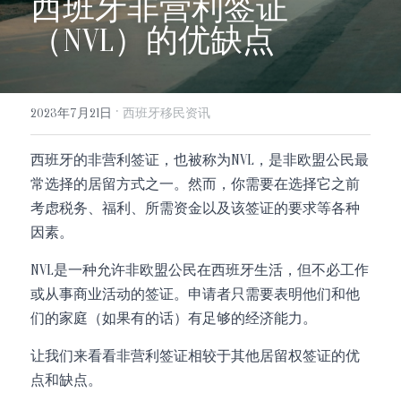
西班牙非营利签证
info@evergreen-eu.com
（NVL）的优缺点
Español
·
2023年7月21日
西班牙移民资讯
西班牙的非营利签证，也被称为NVL，是非欧盟公民最
常选择的居留方式之一。然而，你需要在选择它之前
考虑税务、福利、所需资金以及该签证的要求等各种
因素。
NVL是一种允许非欧盟公民在西班牙生活，但不必工作
或从事商业活动的签证。申请者只需要表明他们和他
们的家庭（如果有的话）有足够的经济能力。
让我们来看看非营利签证相较于其他居留权签证的优
点和缺点。