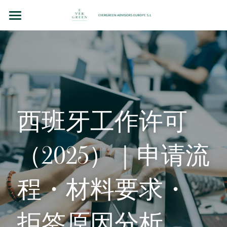
主页
团队故事
法律顾问（BCN LEX）
房地产投资
西班牙工作许可
企业并购和投资
（2025）｜申请流
洞察（BLOG）
联系我们
程・材料要求・
Chinese
拒签原因分析
+34 610 154 700 （WhatsApp）
Chinese