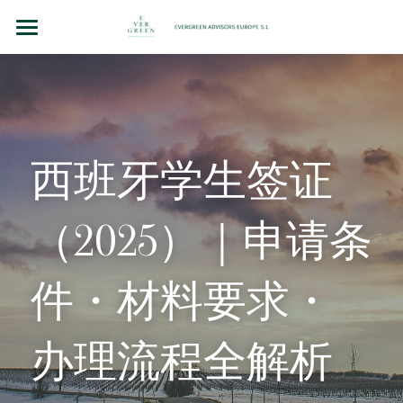
主页
团队故事
法律顾问（BCN LEX）
西班牙学生签证
房地产投资
（2025）｜申请条
企业并购和投资
洞察（BLOG）
件・材料要求・
联系我们
办理流程全解析
Chinese
+34 610 154 700 （WhatsApp）
Chinese