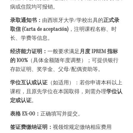
病或住院均可报销。
录取通知书：
由西班牙大学/学校出具的
正式录
取信 (Carta de aceptación)
，注明课程名称、时
长、学费等信息。
经济能力证明：
一般要求满足
月度 IPREM 指标
的 100%
（具体金额随年度调整）；可提供银行
存款证明、奖学金、父母/配偶资助等。
学位互认或认证
（如适用）：若你申请本科以上
课程，且原先学位在本国取得，则需办理
学位认
定或认证
。
表格 EX-00：
正确填写并提交。
签证费缴纳证明：
视领馆规定缴纳相应费用 