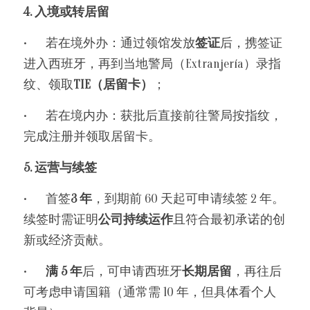
4. 入境或转居留
•	若在境外办：通过领馆发放
签证
后，携签证
进入西班牙，再到当地警局（Extranjería）录指
纹、领取
TIE（居留卡）
；
•	若在境内办：获批后直接前往警局按指纹，
完成注册并领取居留卡。
5. 运营与续签
•	首签
3 年
，到期前 60 天起可申请续签 2 年。
续签时需证明
公司持续运作
且符合最初承诺的创
新或经济贡献。
•	
满 5 年
后，可申请西班牙
长期居留
，再往后
可考虑申请国籍（通常需 10 年，但具体看个人