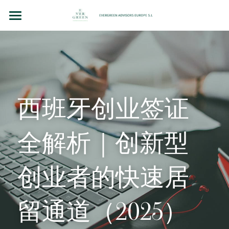
主页
团队故事
法律顾问（BCN LEX）
西班牙创业签证
房地产投资
企业并购和投资
全解析｜创新型
洞察（BLOG）
创业者的快速居
联系我们
留通道（2025）
Chinese
+34 610 154 700 （WhatsApp）
Chinese