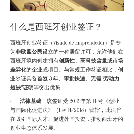
什么是西班牙创业签证？
西班牙创业签证（Visado de Emprendedor）是专
为
非欧盟公民
设立的一种居留许可，允许他们在
西班牙境内创建拥有
创新性、高科技含量或市场
差异化
的企业或项目。与常规工作签证相比，创
业签证具备
首签 3 年
、
审批快速
、
无需“劳动力
短缺”证明
等突出优势。
•	
法律基础
：该签证受 2013 年第 14 号《创业
与国际化促进法》（Ley 14/2013）管辖，此法旨
在吸引国际人才、促进外国投资，推动西班牙的
创业生态体系发展。