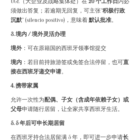
UGE（大企业及战略集体处）在 
20 个工作日
内必
须做出答复；若逾期无回复，可主张“
积极行政
沉默
” (silencio positivo)，意味着 
默认批准
。
3. 境内 / 境外灵活办理
境外
：可在原籍国的西班牙领事馆提交
境内
：若目前持旅游签或免签合法停留，也可
直
接在西班牙递交申请
。
4. 携带家属
允许一次性为
配偶、子女（含成年依赖子女）或
父母
申请随行居留，让全家共享西班牙生活。
5. 5 年后可申长期居留
在西班牙持合法居留满 5 年，即可进一步申请
长