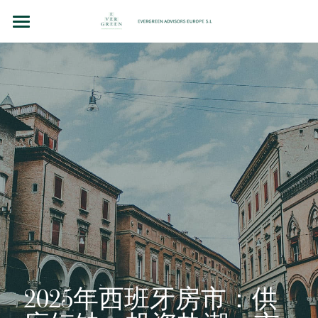
主页
团队故事
法律顾问（BCN LEX）
房地产投资
企业并购和投资
洞察（BLOG）
联系我们
Chinese
2025年西班牙房市：供
+34 610 154 700 （WhatsApp）
Chinese