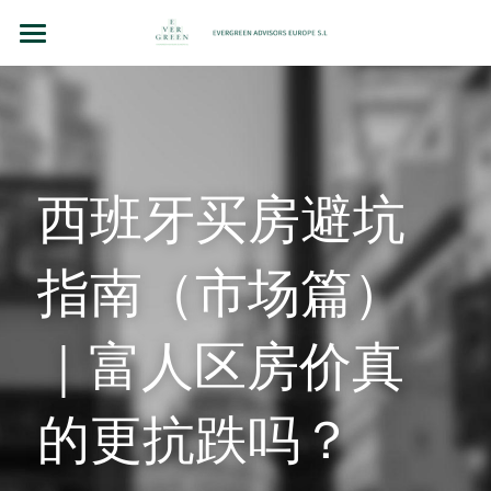
主页
团队故事
法律顾问（BCN LEX）
西班牙买房避坑
房地产投资
指南（市场篇）
企业并购和投资
洞察（BLOG）
｜富人区房价真
联系我们
的更抗跌吗？
Chinese
+34 610 154 700 （WhatsApp）
Chinese