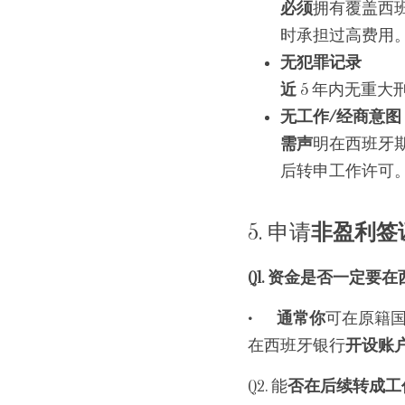
必须
拥有覆盖西
时承担过高费用
无犯罪记录
近 
5 年内无重
无工作/经商意图
需声
明在西班牙
后转申工作许可
5. 申请
非盈利签证
Q1. 资金是否一定要
•	通常你
可在原籍
在西班牙银行
开设账
Q2. 能
否在后续转成工