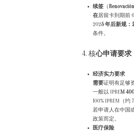
续签
（
Renovaci
在
居留卡到期前 6
202
5 年后新规：
条件。
4. 核
心申请要求
经济实力要求
需要
证明有足够
一般以 IPRE
M 4
100% IPREM（约
若申请人在中国
政策而定。
医疗保险