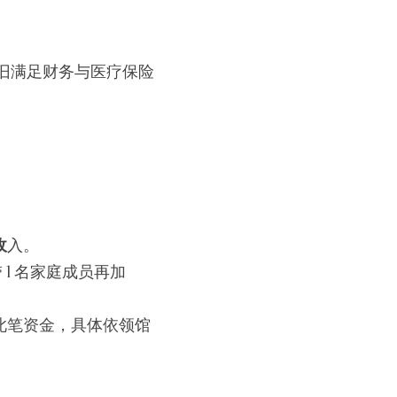
旧满足财务与医疗保险
收
入。
 1 名家庭成员再加 
此笔资金，具体依领馆