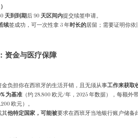
ón）
0 
天到到期
后 90 
天区间内
提交续签申请。
若续
签成功，可一次性拿 3 年
时长的
居留；需要证明你依
：资金与医疗保障
资金负担你在西班牙的生活开销，且无须从事
工作来获取
00% 为基准
（约 28,800 欧元/年，2025 年数据），每额外带
 7,200 欧元）。
或其
他特定国家，可能被
要求在西班牙当地银行账户储备