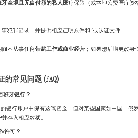
班
牙全境且无自付
额
的私人医
疗保险（或本地公费医疗资
。
大刑事犯罪记录，并提供相应证明原件和/或认证文件。
期间不从事任
何带薪工作或商业经
营；如果想后期更改身
。
的常见问题 (FAQ)
在西班牙银行？
国的银行账户中保有这笔资金；但对某些国家如中国、俄
户并
存入相应数额。
作许可？