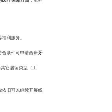
与医
疗
保障方面
，流程
等福利服务。
）；再往后符合条件可申请西班
牙
为其它居留类型（工
你依旧可以继续开展线