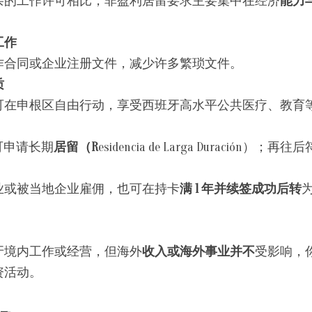
杂的工作许可相比，非盈利居留要求主要集中在经济
能力
工作
作合同或企业注册文件，减少许多繁琐文件。
质
可在申根区自由行动，享受西班牙高水平公共医疗、教育
可申请长期
居留（R
esidencia de Larga Duración
业或被当地企业雇佣，也可在持卡
满 1 年并续签成功后转
牙境内工作或经营，但海外
收入或海外事业并不
受影响，
资活动。