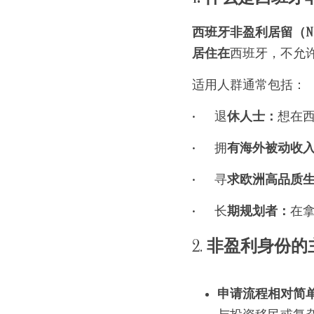
西班牙非盈利居留（No 
居住在
西班牙，不允
适用人群通常包括：
•	退
休人士：
想在
•	拥
有海外被动收
•	寻
求欧洲高品质
•	长
期规划者：
在拿
2.
 非盈利身份的
申请流程相对简