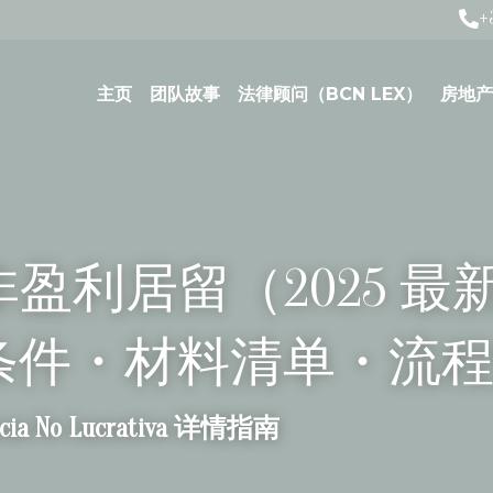
+
主页
团队故事
法律顾问（BCN LEX）
房地产
盈利居留（2025 最
条件・材料清单・流
encia No Lucrativa 详情指南