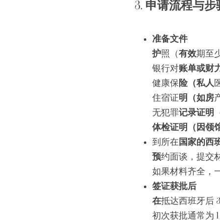
3. 
申请流程与步
准备文件
护
照（
有效
期至
银行对
账单或财
健康保
险（私人
住宿证
明（如房
无犯罪
记录证明
体检证明（因领
到所在
国家的西
预
约面谈，提交
如果材料齐全，
签证获批后
在
抵达西班牙后 3
初次获批通常为 1