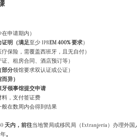
骤
少在申请期内）
力证明（满足
至少 IPR
EM 400% 要求
）
医疗保险，需覆盖西班牙，且无自付）
产证、租房合同、酒店预订等）
（部分
领馆要求双认证或公证）
馆而异）
班牙领事馆提交申请
材料，支付签证费
一般在数周内会得到结果
0 
天内，前往
当地警局或移民局（Extranjería）办理外国
 年
。